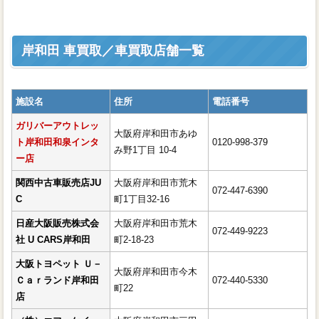
岸和田 車買取／車買取店舗一覧
ガリバーアウトレット岸和田和泉
インター店
関西中古車販売店JUC
施設名
住所
電話番号
日産大阪販売株式会社 U CARS岸
ガリバーアウトレッ
大阪府岸和田市あゆ
和田
ト岸和田和泉インタ
0120-998-379
み野1丁目 10-4
ー店
大阪トヨペット Ｕ－Ｃａｒランド
岸和田店
関西中古車販売店JU
大阪府岸和田市荒木
072-447-6390
C
町1丁目32-16
（株）エフ・ケイ・アイ岸和田市
日産大阪販売株式会
大阪府岸和田市荒木
（株）Ｆ・Ｋ・Ｉ岸和田市
072-449-9223
社 U CARS岸和田
町2-18-23
ガリバー岸和田和泉店
大阪トヨペット Ｕ－
大阪府岸和田市今木
オートテラス岸和田東
Ｃａｒランド岸和田
072-440-5330
町22
店
ユーポス 岸和田土生店