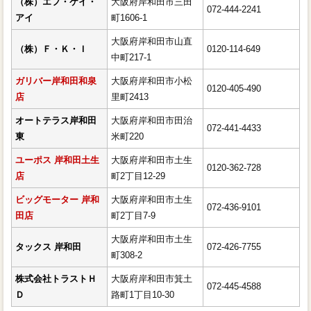
ビッグモーター 岸和田店
（株）エフ・ケイ・
大阪府岸和田市三田
072-444-2241
アイ
町1606-1
タックス 岸和田
大阪府岸和田市山直
株式会社トラストＨＤ 岸和田市
（株）Ｆ・Ｋ・Ｉ
0120-114-649
中町217-1
ガリバー岸和田和泉
大阪府岸和田市小松
0120-405-490
店
里町2413
オートテラス岸和田
大阪府岸和田市田治
072-441-4433
東
米町220
ユーポス 岸和田土生
大阪府岸和田市土生
0120-362-728
店
町2丁目12-29
ビッグモーター 岸和
大阪府岸和田市土生
072-436-9101
田店
町2丁目7-9
大阪府岸和田市土生
タックス 岸和田
072-426-7755
町308-2
株式会社トラストＨ
大阪府岸和田市箕土
072-445-4588
Ｄ
路町1丁目10-30