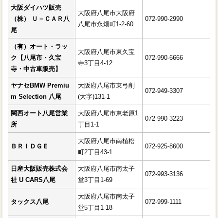
日産大阪販売株式会社 UCARS八
大阪ダイハツ販売
大阪府八尾市大阪府
尾
（株） Ｕ－ＣＡＲ八
072-990-2990
八尾市永畑町1-2-60
尾
タックス八尾
（有）オート・ラッ
中古車TAX 八尾店
大阪府八尾市東久宝
ク【八尾市・久宝
072-990-6666
寺3丁目4-12
マゴイチオート 八尾市
寺・中古車販売】
有限会社タイタンネット 八尾市
ヤナセBMW Premiu
大阪府八尾市東弓削
072-949-3307
m Selection 八尾
(大字)131-1
イースト自動車八尾市
関西オート八尾営業
大阪府八尾市東老原1
072-990-3223
所
丁目1-1
大阪府八尾市南植松
ＢＲＩＤＧＥ
072-925-8600
町2丁目43-1
日産大阪販売株式会
大阪府八尾市南太子
072-993-3136
社 U CARS八尾
堂3丁目1-69
大阪府八尾市南太子
タックス八尾
072-999-1111
堂5丁目1-18