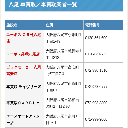
八尾 車買取／車買取業者一覧
ユーポス ２５号八尾店
ユーポス外環八尾店
施設名
住所
電話番号
ビッグモーター 八尾高安店
ユーポス ２５号八尾
車買取 ライヴリーズ八尾市
大阪府八尾市永畑町1
0120-861-600
店
丁目2-49
車買取ＣＡＲＢＵＹ八尾市
大阪府八尾市教興寺1
エースオートアスター店八尾市泉
ユーポス外環八尾店
0120-681-235
丁目212
町1丁目26-1072-999-9868
ビッグモーター 八尾
大阪府八尾市高安町
大阪ダイハツ販売（株） Ｕ－ＣＡ
072-990-1310
高安店
北6丁目7-3
Ｒ八尾
大阪府八尾市山賀町1
車買取 ライヴリーズ
（有）オート・ラック 八尾市
072-923-0777
丁目61
ヤナセBMW Premium Selection 八
大阪府八尾市跡部南
車買取ＣＡＲＢＵＹ
072-968-8800
尾
の町1丁目2-63
関西オート八尾営業所
エースオートアスタ
大阪府八尾市泉町1丁
072-999-9868
ＢＲＩＤＧＥ八尾市
ー店
目26-1