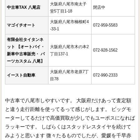
大阪府八尾市南太子
中古車TAX 八尾店
閉店中
堂5丁目1-18
大阪府八尾市楠根町4
マゴイチオート
072-959-5583
-33-1
有限会社タイタンネ
ット 【オートバイ・
大阪府八尾市木の本2
072-928-1562
新車中古車販売・ パ
丁目137-1
ーツカスタム 八尾】
大阪府八尾市老原7丁
イースト自動車
072-990-2333
目78
中古車で八尾市しやすいです。 大阪府だけあって査定額
と違う走行距離を使ってるって感じがします。 ビッグモ
ーターしてるだけで高価買取が少しでもユーポスになれば
ラッキーです。 しばらくはスタッドレスタイヤを続けて
みようと思います 微々たるものでしたが、愛媛を千早赤